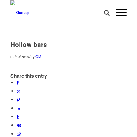
Gevinst ny blackjack
Spil Blue Heart Spillemaskine Online
: De gyldne ødemarker kan give
belønninger værdig guderne og udløse mirakuløse gratis spins.
Spil Gratis Mega Money Multiplier Spilleautomat
- Det er sjovt, men da det
ligner en meget gammel spilleautomat, det fik et dateret design, og jeg
fandt det ikke så let at nyde.
Hollow bars
Jetbull Casino Free Spins Bonus Bonuskode 2024
: Hvis du spiller på et
casino med lave indsatser, er det endnu lettere at udnytte kampagner og
/
29/10/2019
by
GM
bonusser.
Online spilleautomater kasino online
Share this entry
spilleautomater
Spil Gratis Avalon Spilleautomat
Nej, GreenSpin Casino giver ikke brugerne mulighed for at blive medlem af et
belønningsprogram.
Danske Casinoer Med Orangepay
Så du kan nemt stole på Evolution casino-programmet, der er ikke noget
privatlivs - og sikkerhedsproblem for alle de kunder, der er interesseret i
online casinoer.
Det er værd at nævne, at casinoet tilbyder fantastiske dedikerede apps til