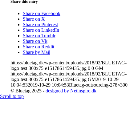
Share this entry
Gratis Spins I Dag
En af de primære årsager til dette er den decentrale regulering af
Share on Facebook
branchen.
Share on X
Bgo Casino Free Spins Bonus Bonuskode 2024
Share on Pinterest
Når man ser på bonus slots spil vil du se, at der er en række forskellige
Share on LinkedIn
niveauer af væddemål.
Share on Tumblr
øjeblikkelig Betaling Kasino
Share on Vk
Share on Reddit
Share by Mail
https://bluetag.dk/wp-content/uploads/2018/02/BLUETAG-
logo-test-300x75-e1517861459435.jpg
0
0
GM
https://bluetag.dk/wp-content/uploads/2018/02/BLUETAG-
logo-test-300x75-e1517861459435.jpg
GM
2019-10-29
10:04:53
2019-10-29 10:04:53
Bluetag-outsourcing-278×300
© Bluetag 2025 -
designed by Netinspire.dk
Scroll to top