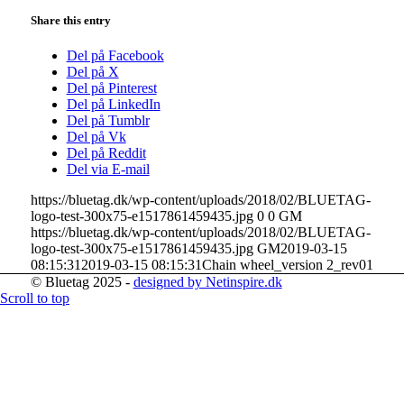
elektroniske kasino
Share this entry
Holdem Poker Regler
Del på Facebook
Spillere skal nu beslutte, om de gerne vil flytte til næste runde med
Del på X
deres kort, startende med spilleren til venstre for BB.
Del på Pinterest
Top Netent Slots
Del på LinkedIn
I det væsentlige, youll modtage en gratis kontant boost på din
Del på Tumblr
indbetaling.
Del på Vk
Spil Gratis Reel Rush 2 Spilleautomat
Del på Reddit
Del via E-mail
https://bluetag.dk/wp-content/uploads/2018/02/BLUETAG-
logo-test-300x75-e1517861459435.jpg
0
0
GM
https://bluetag.dk/wp-content/uploads/2018/02/BLUETAG-
logo-test-300x75-e1517861459435.jpg
GM
2019-03-15
08:15:31
2019-03-15 08:15:31
Chain wheel_version 2_rev01
© Bluetag 2025 -
designed by Netinspire.dk
Scroll to top