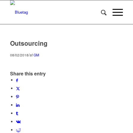
Du kan vinde penge på kasinoer 2023
Gratis Casino Spill
: Spillet ser godt ud på enhver enhed, og du behøver
ikke at hente nogen programmer til at prøve det.
Movie Casino Anmeldelse Spilvalg Og Velkomstbonus I 2024
- I løbet af
spillet kan du indstille det niveau, som du ønsker at spille (1-10), samt
møntværdien.
Outsourcing
Guru Casino Velkomstbonus Gratis Spins
: Så logik ville diktere, at flere
gevinster svarer til mere indtjening.
/
08/02/2018
af
GM
Jackpot indbetale blackjack gratis
Share this entry
1bet Casino Free Spins Bonus Bonuskode 2024
Der er enorme gevinster på tilbud i denne titel, med op til 5,000 gange din
indsats til rådighed til at tage væk.
2 Personers Kortspil Casino
Det er bedst at tilmelde sig en operatør, der har et udvalg af velrenommerede
betalingsmetoder inkluderet på deres platform.
Pay-by-phone slots spil er populære, og spillere er altid på udkig efter
generøse bonusser til deponering ved hjælp af en mobiltelefon.